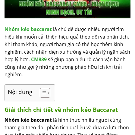
Nhóm kéo baccarat
là chủ đề được nhiều người tìm
hiểu khi muốn cải thiện hiệu quả theo dõi và phân tích.
Khi tham khảo, người tham gia có thể học thêm kinh
nghiệm, cách nhận diện xu hướng và quản lý ngân sách
hợp lý hơn.
CM889
sẽ giúp bạn hiểu rõ cách vận hành
cũng như gợi ý những phương pháp hữu ích khi trải
nghiệm.
Nội dung
Giải thích chi tiết về nhóm kéo Baccarat
Nhóm kéo baccarat
là hình thức nhiều người cùng
tham gia theo dõi, phân tích dữ liệu và đưa ra lựa chọn
dựa trên một chiến lược chung. Thay vì hoạt động