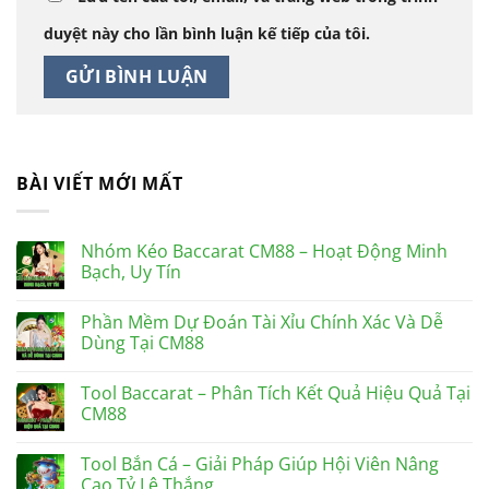
duyệt này cho lần bình luận kế tiếp của tôi.
BÀI VIẾT MỚI MẤT
Nhóm Kéo Baccarat CM88 – Hoạt Động Minh
Bạch, Uy Tín
Không
có
Phần Mềm Dự Đoán Tài Xỉu Chính Xác Và Dễ
bình
luận
Dùng Tại CM88
ở
Nhóm
Không
Kéo
có
Tool Baccarat – Phân Tích Kết Quả Hiệu Quả Tại
Baccarat
bình
CM88
luận
CM88
–
ở
Hoạt
Phần
Không
Động
Mềm
có
Tool Bắn Cá – Giải Pháp Giúp Hội Viên Nâng
Minh
Dự
bình
Bạch,
Đoán
luận
Cao Tỷ Lệ Thắng