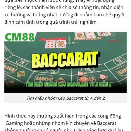
riêng lẻ, các thành viên sẽ chia sẻ thông tin, nhận diện
xu hướng và thống nhất hướng đi nhằm hạn chế quyết
định cảm tính trong quá trình trải nghiệm.
Tìm hiểu nhóm kéo Baccarat từ A đến Z
Hình thức này thường xuất hiện trong các cộng đồng
iGaming hoặc những nhóm kín chuyên về Baccarat.
Thông thường sẽ có người phụ trách tổng hợp dữ liệu,