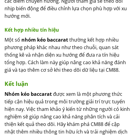
các điểm chuyển hướng. Người tham gia sẽ theo dõi
nhịp biến động để điều chỉnh lựa chọn phù hợp với xu
hướng mới.
Kết hợp nhiều tín hiệu
Một số
nhóm kéo baccarat
thường kết hợp nhiều
phương pháp khác nhau như theo chuỗi, quan sát
thống kê và nhận diện xu hướng để đưa ra tín hiệu
tổng hợp. Cách làm này giúp nâng cao khả năng đánh
giá và tạo thêm cơ sở khi theo dõi dữ liệu tại CM88.
Kết luận
Nhóm kéo baccarat
được xem là một phương thức
tiếp cận hiệu quả trong môi trường giải trí trực tuyến
hiện nay. Việc tham khảo ý kiến từ những người có kinh
nghiệm sẽ giúp nâng cao khả năng phân tích và cải
thiện kết quả theo dõi. Hãy khám phá CM88 để cập
nhật thêm nhiều thông tin hữu ích và trải nghiệm dịch