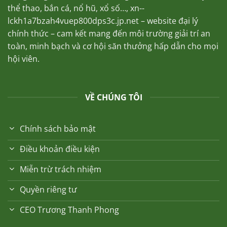
thể thao, bắn cá, nổ hũ, xổ số…,
xn--
lckh1a7bzah4vuep800dps3c.jp.net
– website đại lý
chính thức – cam kết mang đến môi trường giải trí an
toàn, minh bạch và cơ hội săn thưởng hấp dẫn cho mọi
hội viên.
VỀ CHÚNG TÔI
Chính sách bảo mật
Điều khoản điều kiện
Miễn trừ trách nhiệm
Quyền riêng tư
CEO Trương Thanh Phong