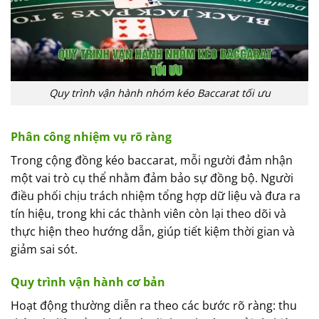
Quy trình vận hành nhóm kéo Baccarat tối ưu
Phân công nhiệm vụ rõ ràng
Trong cộng đồng kéo baccarat, mỗi người đảm nhận
một vai trò cụ thể nhằm đảm bảo sự đồng bộ. Người
điều phối chịu trách nhiệm tổng hợp dữ liệu và đưa ra
tín hiệu, trong khi các thành viên còn lại theo dõi và
thực hiện theo hướng dẫn, giúp tiết kiệm thời gian và
giảm sai sót.
Quy trình vận hành cơ bản
Hoạt động thường diễn ra theo các bước rõ ràng: thu