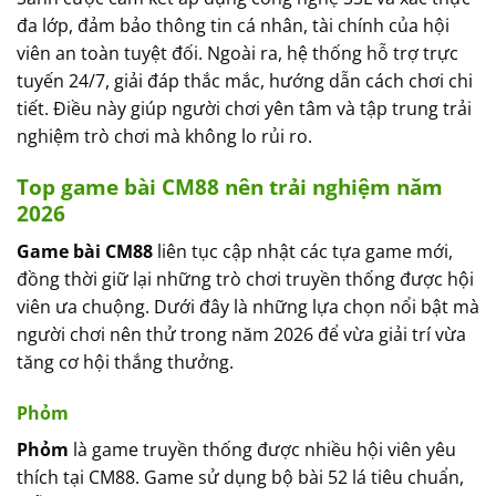
đa lớp, đảm bảo thông tin cá nhân, tài chính của hội
viên an toàn tuyệt đối. Ngoài ra, hệ thống hỗ trợ trực
tuyến 24/7, giải đáp thắc mắc, hướng dẫn cách chơi chi
tiết. Điều này giúp người chơi yên tâm và tập trung trải
nghiệm trò chơi mà không lo rủi ro.
Top game bài CM88 nên trải nghiệm năm
2026
Game bài CM88
liên tục cập nhật các tựa game mới,
đồng thời giữ lại những trò chơi truyền thống được hội
viên ưa chuộng. Dưới đây là những lựa chọn nổi bật mà
người chơi nên thử trong năm 2026 để vừa giải trí vừa
tăng cơ hội thắng thưởng.
Phỏm
Phỏm
là game truyền thống được nhiều hội viên yêu
thích tại CM88. Game sử dụng bộ bài 52 lá tiêu chuẩn,