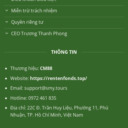
Miễn trừ trách nhiệm
Quyền riêng tư
CEO Trương Thanh Phong
THÔNG TIN
Thương hiệu:
CM88
Website:
https://rentenfonds.top/
Email:
support@smy.tours
Hotline: 0972 461 835
Địa chỉ: 22C Đ. Trần Huy Liệu, Phường 11, Phú
Nhuận, TP. Hồ Chí Minh, Việt Nam