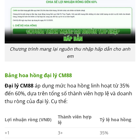
Chương trình mang lại nguồn thu nhập hấp dẫn cho anh
em
Bảng hoa hồng đại lý CM88
Đại lý CM88
áp dụng mức hoa hồng linh hoạt từ 35%
đến 60%, dựa trên tổng số thành viên hợp lệ và doanh
thu ròng của đại lý. Cụ thể:
Thành viên hợp
Lợi nhuận ròng (VNĐ)
Tỷ lệ hoa hồng
lệ
+1
3+
35%