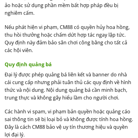
ảo hoặc sử dụng phần mềm bất hợp pháp đều bị
nghiêm cấm.
Nếu phát hiện vi phạm, CM88 có quyền hủy hoa hồng,
thu hồi thưởng hoặc chấm dứt hợp tác ngay lập tức.
Quy định này đảm bảo sân chơi công bằng cho tất cả
các hội viên.
Quy định quảng bá
Đại lý được phép quảng bá liên kết và banner do nhà
cái cung cấp nhưng phải tuân thủ các quy định về hình
thức và nội dung. Nội dung quảng bá cần minh bạch,
trung thực và không gây hiểu lầm cho người chơi.
Các hành vi spam, vi phạm bản quyền hoặc quảng cáo
sai thông tin sẽ bị loại bỏ và không được tính hoa hồng.
Đây là cách CM88 bảo vệ uy tín thương hiệu và quyền
lợi đại lý.