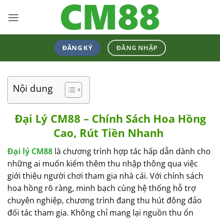
Bỏ
qua
nội
dung
ĐĂNG KÝ
ĐĂNG NHẬP
Nội dung
Đại Lý CM88 – Chính Sách Hoa Hồng
Cao, Rút Tiền Nhanh
Đại lý CM88
là chương trình hợp tác hấp dẫn dành cho
những ai muốn kiếm thêm thu nhập thông qua việc
giới thiệu người chơi tham gia nhà cái. Với chính sách
hoa hồng rõ ràng, minh bạch cùng hệ thống hỗ trợ
chuyên nghiệp, chương trình đang thu hút đông đảo
đối tác tham gia. Không chỉ mang lại nguồn thu ổn